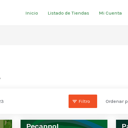
Inicio
Listado de Tiendas
Mi Cuenta
s
23
Filtro
Ordenar p
Pecanpol
P