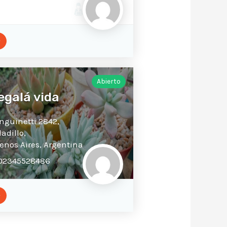
Abierto
egalá vida
nguinetti 2842,
ladillo,
enos Aires,
Argentina
02345528486