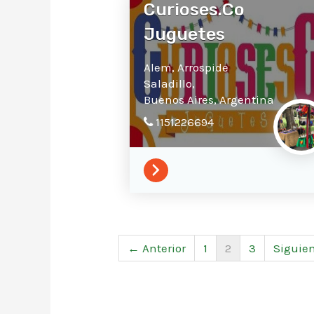
Curioses.Co
Juguetes
Alem, Arrospide
Saladillo,
Buenos Aires,
Argentina
1151226694
← Anterior
1
2
3
Siguie