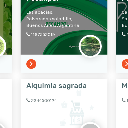
Las acacias,
Ca
Polvaredas saladillo,
Sa
Buenos Aires,
Argentina
Bu
1167552019
Alquimia sagrada
M
2344500124