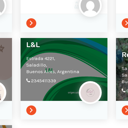
L&L
R
Estrada 4221,
Saladillo,
Sa
Buenos Aires,
Argentina
Sa
2345411339
Bu