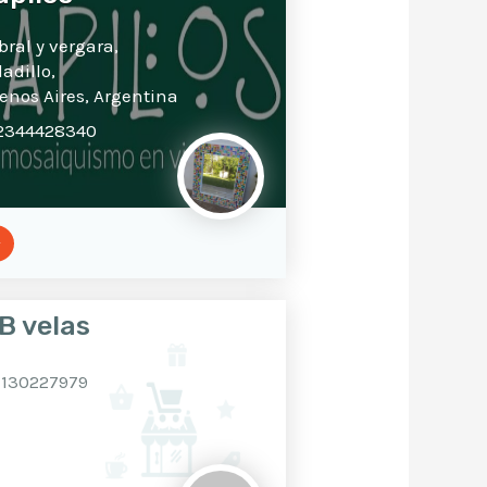
bral y vergara,
ladillo,
enos Aires,
Argentina
2344428340
B velas
1130227979