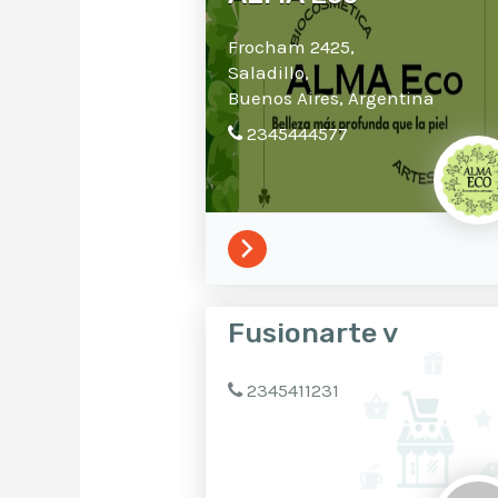
Frocham 2425,
Saladillo,
Buenos Aires,
Argentina
2345444577
Fusionarte v
2345411231