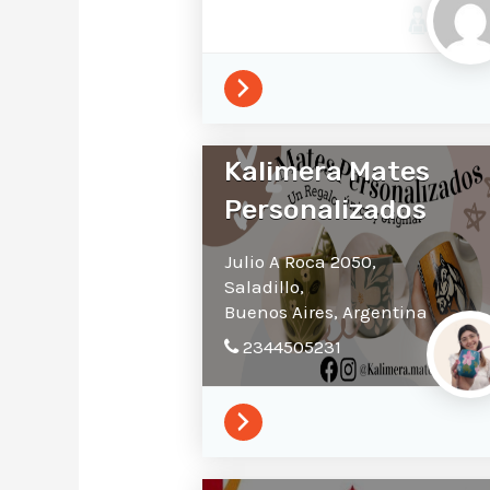
Kalimera Mates
Personalizados
Julio A Roca 2050,
Saladillo,
Buenos Aires,
Argentina
2344505231