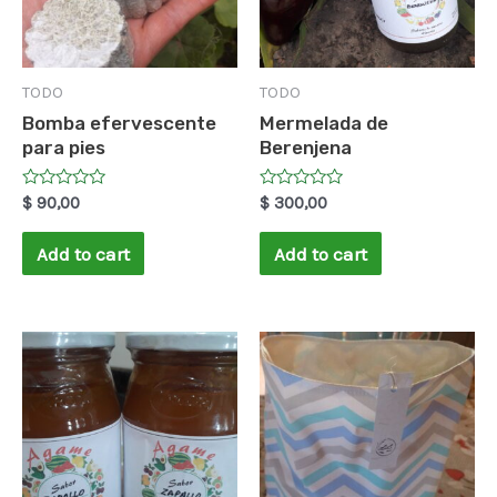
TODO
TODO
Bomba efervescente
Mermelada de
para pies
Berenjena
Rated
Rated
$
90,00
$
300,00
0
0
out
out
of
of
Add to cart
Add to cart
5
5