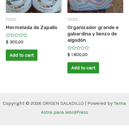
TODO
TODO
Mermelada de Zapallo
Organizador grande e
gabardina y lienzo de
algodón
Rated
$
300,00
0
out
of
Rated
$
1.800,00
Add to cart
5
0
out
of
Add to cart
5
Copyright © 2026 ORIGEN SALADILLO | Powered by
Tema
Astra para WordPress