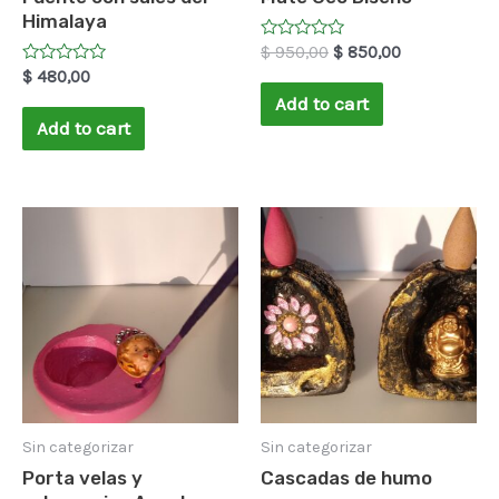
Himalaya
Rated
$
950,00
$
850,00
0
Rated
$
480,00
out
0
of
Add to cart
out
5
of
Add to cart
5
Sin categorizar
Sin categorizar
Porta velas y
Cascadas de humo