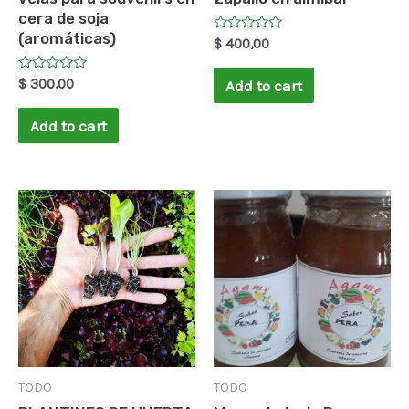
cera de soja
(aromáticas)
Rated
$
400,00
0
out
of
Rated
$
300,00
Add to cart
5
0
out
of
Add to cart
5
TODO
TODO