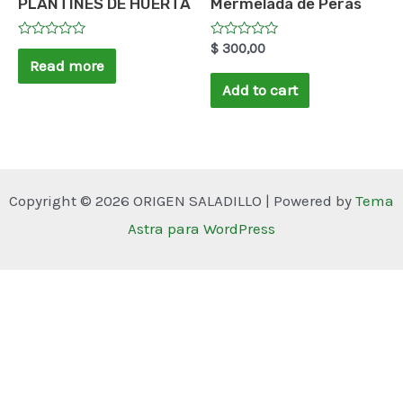
PLANTINES DE HUERTA
Mermelada de Peras
Rated
Rated
$
300,00
0
0
Read more
out
out
of
of
Add to cart
5
5
Copyright © 2026 ORIGEN SALADILLO | Powered by
Tema
Astra para WordPress