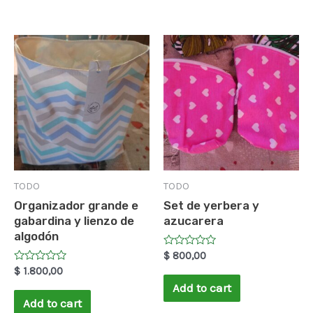
TODO
TODO
Organizador grande e
Set de yerbera y
gabardina y lienzo de
azucarera
algodón
Rated
$
800,00
0
Rated
$
1.800,00
out
0
of
Add to cart
out
5
of
Add to cart
5