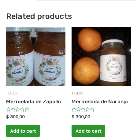
Related products
TODO
TODO
Mermelada de Zapallo
Mermelada de Naranja
Rated
Rated
$
300,00
$
300,00
0
0
out
out
of
of
Add to cart
Add to cart
5
5