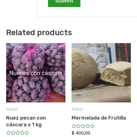
Related products
TODO
TODO
Nuez pecan con
Mermelada de Frutilla
cáscara x 1 kg
Rated
$
400,00
0