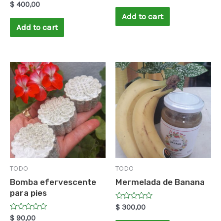
Rated
$
400,00
out
0
of
Add to cart
out
5
of
Add to cart
5
TODO
TODO
Bomba efervescente
Mermelada de Banana
para pies
Rated
$
300,00
0
Rated
$
90,00
out