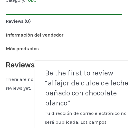
Category:
TODO
de
leche
Reviews (0)
bañado
con
Información del vendedor
chocolate
Más productos
blanco
quantity
Reviews
Be the first to review
There are no
“alfajor de dulce de lech
reviews yet.
bañado con chocolate
blanco”
Tu dirección de correo electrónico no
será publicada.
Los campos