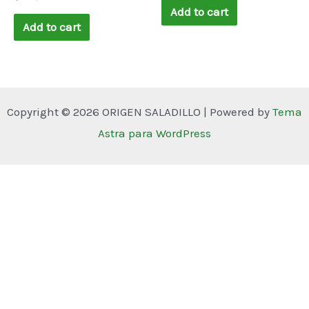
0
of
Add to cart
out
5
of
Add to cart
5
Copyright © 2026 ORIGEN SALADILLO | Powered by
Tema
Astra para WordPress