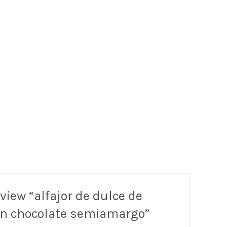
eview “alfajor de dulce de
on chocolate semiamargo”