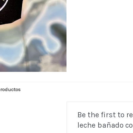
con
chocolate
semiamargo
quantity
roductos
Be the first to r
leche bañado c