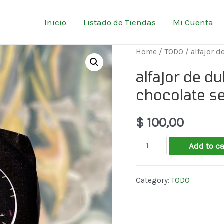
Inicio
Listado de Tiendas
Mi Cuenta
Home
/
TODO
/ alfajor 
alfajor de d
chocolate 
$
100,00
alfajor
Add to ca
de
dulce
Category:
TODO
de
leche
bañado