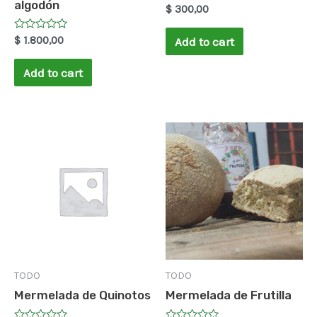
algodón
Rated
$
300,00
0
out
of
Rated
$
1.800,00
Add to cart
5
0
out
of
Add to cart
5
TODO
TODO
Mermelada de Quinotos
Mermelada de Frutilla