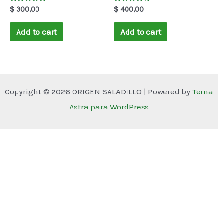
Rated
Rated
$
300,00
$
400,00
0
0
out
out
of
of
Add to cart
Add to cart
5
5
Copyright © 2026 ORIGEN SALADILLO | Powered by
Tema
Astra para WordPress