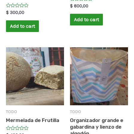
Rated
$
800,00
0
Rated
$
300,00
out
0
of
Add to cart
out
5
of
Add to cart
5
TODO
TODO
Mermelada de Frutilla
Organizador grande e
gabardina y lienzo de
algodón