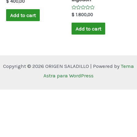
Rated
$
400,00
0
out
of
Rated
$
1.800,00
Add to cart
5
0
out
of
Add to cart
5
Copyright © 2026 ORIGEN SALADILLO | Powered by
Tema
Astra para WordPress