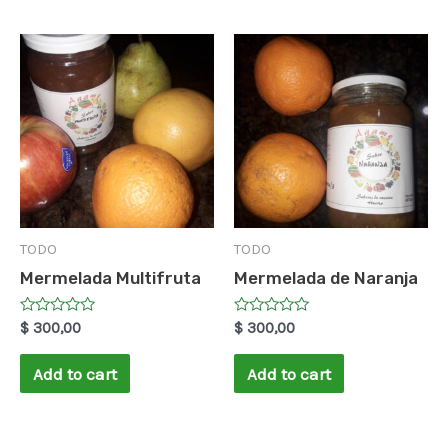
TODO
TODO
Mermelada Multifruta
Mermelada de Naranja
Rated
Rated
$
300,00
$
300,00
0
0
out
out
of
of
Add to cart
Add to cart
5
5