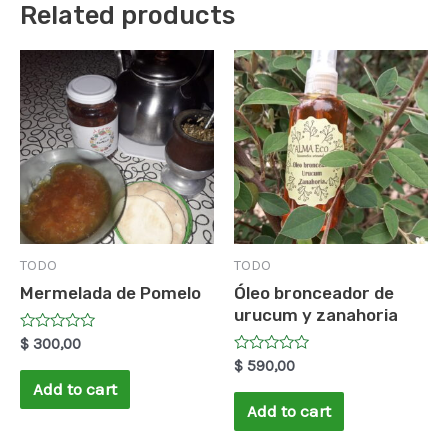
Related products
TODO
TODO
Mermelada de Pomelo
Óleo bronceador de
urucum y zanahoria
Rated
$
300,00
0
Rated
$
590,00
out
0
of
Add to cart
out
5
of
Add to cart
5