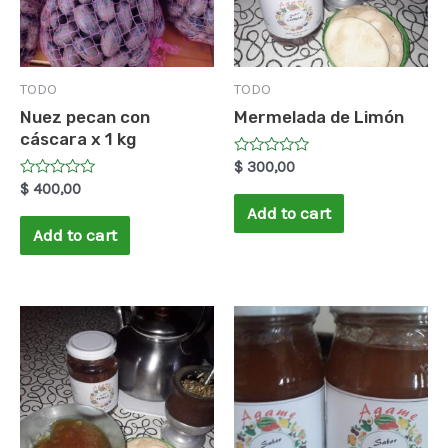
TODO
TODO
Nuez pecan con
Mermelada de Limón
cáscara x 1 kg
Rated
$
300,00
0
Rated
$
400,00
out
0
of
Add to cart
out
5
of
Add to cart
5