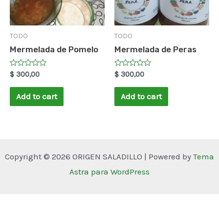
TODO
TODO
Mermelada de Pomelo
Mermelada de Peras
Rated
Rated
$
300,00
$
300,00
0
0
out
out
of
of
Add to cart
Add to cart
5
5
Copyright © 2026 ORIGEN SALADILLO | Powered by
Tema
Astra para WordPress